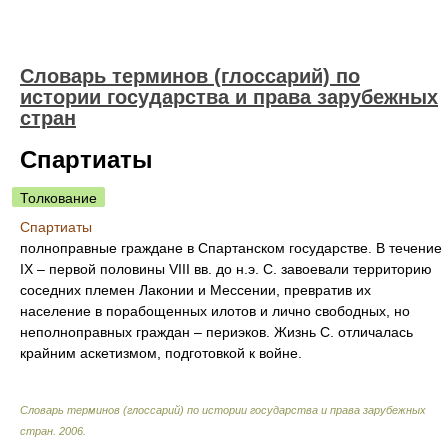
Словарь терминов (глоссарий) по
истории государства и права зарубежных
стран
Спартиаты
Толкование
Спартиаты
полноправные граждане в Спартанском государстве. В течение
IX – первой половины VIII вв. до н.э. С. завоевали территорию
соседних племен Лаконии и Мессении, превратив их
население в порабощенных илотов и лично свободных, но
неполноправных граждан – периэков. Жизнь С. отличалась
крайним аскетизмом, подготовкой к войне.
Словарь терминов (глоссарий) по истории государства и права зарубежных
стран
.
2006
.