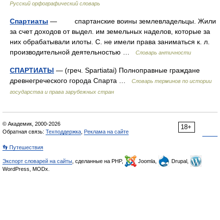
Русский орфографический словарь
Спартиаты
— спартанские воины землевладельцы. Жили
за счет доходов от выдел. им земельных наделов, которые за
них обрабатывали илоты. С. не имели права заниматься к. л.
производительной деятельностью …
Словарь античности
СПАРТИАТЫ
— (греч. Spartiatai) Полноправные граждане
древнегреческого города Спарта …
Словарь терминов по истории
государства и права зарубежных стран
© Академик, 2000-2026
18+
Обратная связь:
Техподдержка
,
Реклама на сайте
👣 Путешествия
Экспорт словарей на сайты
, сделанные на PHP,
Joomla,
Drupal,
WordPress, MODx.