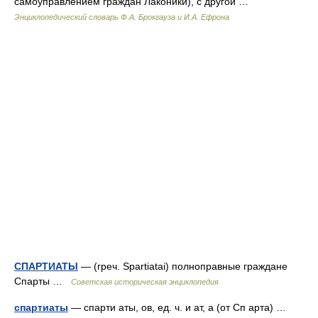
самоуправлением граждан Лаконики), с другой …
Энциклопедический словарь Ф.А. Брокгауза и И.А. Ефрона
СПАРТИАТЫ
— (греч. Spartiatai) полноправные граждане
Спарты …
Советская историческая энциклопедия
спартиаты
— спарти аты, ов, ед. ч. и ат, а (от Сп арта) …