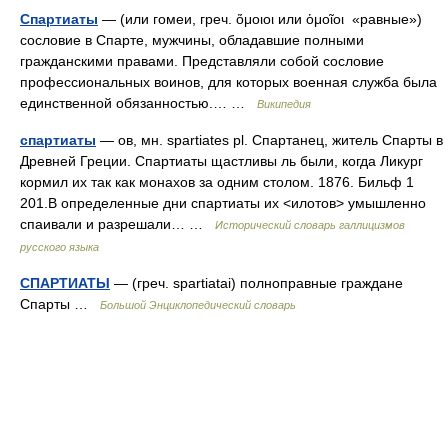
Спартиаты
— (или гомеи, греч. ὅμοιοι или ὁμοῖοι «равные»)
сословие в Спарте, мужчины, обладавшие полными
гражданскими правами. Представляли собой сословие
профессиональных воинов, для которых военная служба была
единственной обязанностью.… …
Википедия
спартиаты
— ов, мн. spartiates pl. Спартанец, житель Спарты в
Древней Греции. Спартиаты щастливы ль были, когда Ликург
кормил их так как монахов за одним столом. 1876. Бильф 1
201.В определенные дни спартиаты их <илотов> умышленно
спаивали и разрешали… …
Исторический словарь галлицизмов
русского языка
СПАРТИАТЫ
— (греч. spartiatai) полноправные граждане
Спарты …
Большой Энциклопедический словарь